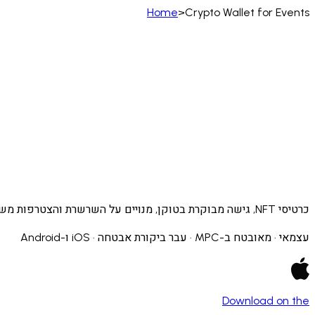
Home
>
Crypto Wallet for Events
العربية
Bahasa Indonesia
Tiếng Việt
ไทย
Polski
)
Filipino
Suomi
فارسی
Eesti
Español (España)
erlands
Norsk
Português
Português (PT)
Română
ulu
כרטיסי NFT, גישה מבוקרת בטוקן, מנויים על השרשרת והצטרפות משתתפים ממומנת ללא גז - עבור מארגנים, מותגים והאנשים שמגיעים.
עצמאי · מאובטח ב-MPC · עבר ביקורת אבטחה · iOS ו-Android
Download on the