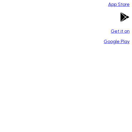
App Store
Get it on
Google Play