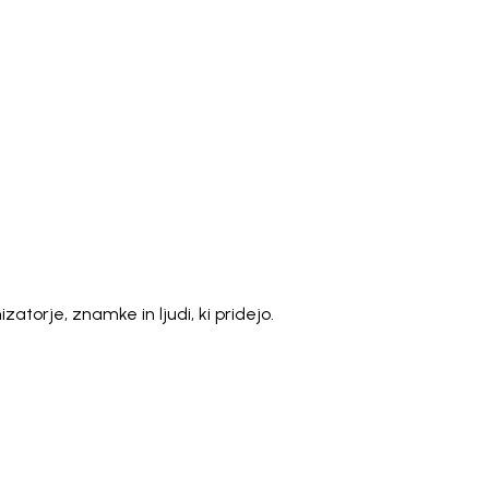
)
Polski
ไทย
Tiếng Việt
Bahasa Indonesia
العربية
Español (España)
Eesti
فارسی
Suomi
Filipino
erlands
Norsk
Português
Português (PT)
Română
ulu
torje, znamke in ljudi, ki pridejo.