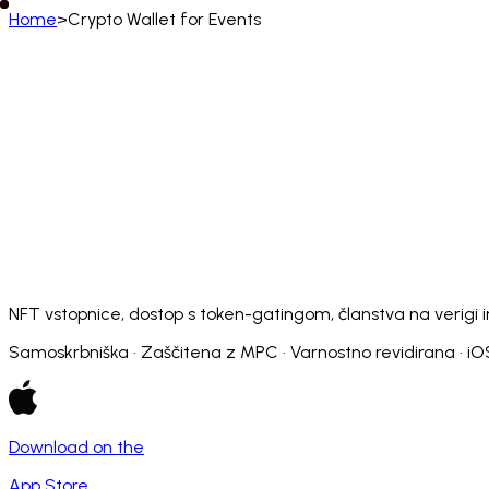
Home
>
Crypto Wallet for Events
Slovenščina
English
Deutsch
Français
Español
Português (BR)
Afrikaans
አማርኛ
Български
Català
Čeština
Dansk
Français (CA)
Français (FR)
עברית
हिन्दी
Hrvatski
Ma
Slovenčina
Slovenščina
Српски
Svenska
Kiswahili
NFT vstopnice, dostop s token-gatingom, članstva na verigi i
Samoskrbniška · Zaščitena z MPC · Varnostno revidirana · iO
Download on the
App Store