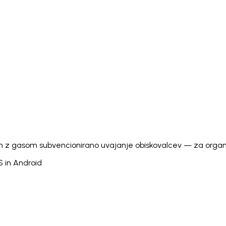
Italiano
Русский
Türkçe
日本語
한국어
中文 (简体
Ελληνικά
English (UK)
English (US)
Español (LatAm)
gyar
Íslenska
Lietuvių
Latviešu
Bahasa Melayu
Ned
Українська
اردو
Yorùbá
中文 (香港)
中文 (繁體)
isiZ
n z gasom subvencionirano uvajanje obiskovalcev — za organiza
S in Android