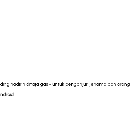
Italiano
Русский
Türkçe
日本語
한국어
中文 (简体
Ελληνικά
English (UK)
English (US)
Español (LatAm)
gyar
Íslenska
Lietuvių
Latviešu
Bahasa Melayu
Ned
Українська
اردو
Yorùbá
中文 (香港)
中文 (繁體)
isiZ
ding hadirin ditaja gas - untuk penganjur, jenama dan orang 
Android