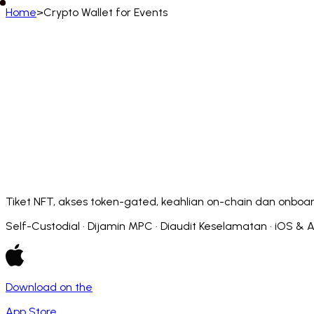
Home
>
Crypto Wallet for Events
Bahasa Melayu
English
Deutsch
Français
Español
Português (BR)
Afrikaans
አማርኛ
Български
Català
Čeština
Dansk
Français (CA)
Français (FR)
עברית
हिन्दी
Hrvatski
Ma
Slovenčina
Slovenščina
Српски
Svenska
Kiswahili
Tiket NFT, akses token-gated, keahlian on-chain dan onboar
Self-Custodial · Dijamin MPC · Diaudit Keselamatan · iOS & 
Download on the
App Store