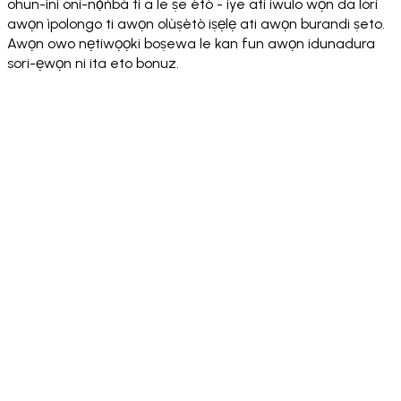
ohun-ini oní-nọ́ńbà ti a le ṣe ètò - iye ati iwulo wọn da lori
awọn ìpolongo ti awọn olùṣètò iṣẹlẹ ati awọn burandi ṣeto.
Awọn owo nẹtiwọọki boṣewa le kan fun awọn idunadura
sori-ẹwọn ni ita eto bonuz.
·
·
·
·
·
·
·
·
·
·
·
·