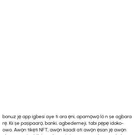
Download on the
App Store
Get it on
Google Play
bonuz jẹ app igbesi aye ti ara ẹni, apamọwọ ló n ṣe agbara
rẹ. Kii ṣe paṣipaarọ, banki, agbedemeji, tabi pẹpẹ idoko-
owo. Awọn tikẹti NFT, awọn kaadi ati awọn ẹsan jẹ awọn