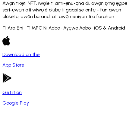
Awọn tikẹti NFT, iwọle ti ami-ẹnu-ọna dí, awọn ọmọ ẹgbẹ
sori-ẹwọn ati wíwọlé olubẹ ti gaasi ṣe onfẹ - fun awọn
olùṣètò, awọn burandi ati awọn eniyan ti o farahàn.
Ti Ara Ẹni · Ti MPC Ni Aabo · Ayẹwo Aabo · iOS & Android
Download on the
App Store
Get it on
Google Play