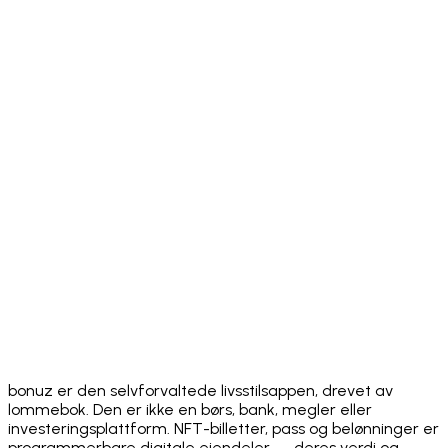
Download on the
App Store
Get it on
Google Play
bonuz er den selvforvaltede livsstilsappen, drevet av
lommebok. Den er ikke en børs, bank, megler eller
investeringsplattform. NFT-billetter, pass og belønninger er
programmerbare digitale eiendeler — deres verdi og