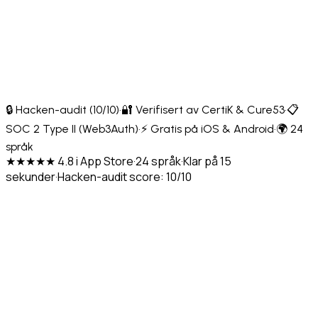
🔒 Hacken-audit (10/10)
·
🔐 Verifisert av CertiK & Cure53
·
📋
SOC 2 Type II (Web3Auth)
·
⚡ Gratis på iOS & Android
·
🌍 24
språk
★★★★★ 4.8 i App Store
·
24 språk
·
Klar på 15
sekunder
·
Hacken-audit score: 10/10