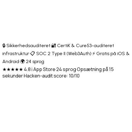
🔒 Sikkerhedsauditeret
·
🔐 CertiK & Cure53-auditeret
infrastruktur
·
📋 SOC 2 Type II (Web3Auth)
·
⚡ Gratis på iOS &
Android
·
🌍 24 sprog
★★★★★ 4.8 i App Store
·
24 sprog
·
Opsætning på 15
sekunder
·
Hacken-audit score: 10/10