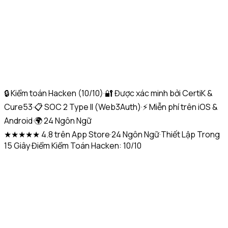
🔒 Kiểm toán Hacken (10/10)
·
🔐 Được xác minh bởi CertiK &
Cure53
·
📋 SOC 2 Type II (Web3Auth)
·
⚡ Miễn phí trên iOS &
Android
·
🌍 24 Ngôn Ngữ
★★★★★ 4.8 trên App Store
·
24 Ngôn Ngữ
·
Thiết Lập Trong
15 Giây
·
Điểm Kiểm Toán Hacken: 10/10