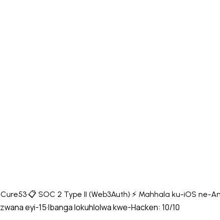
& Cure53
·
📋 SOC 2 Type II (Web3Auth)
·
⚡ Mahhala ku-iOS ne-An
zwana eyi-15
·
Ibanga lokuhlolwa kwe-Hacken: 10/10