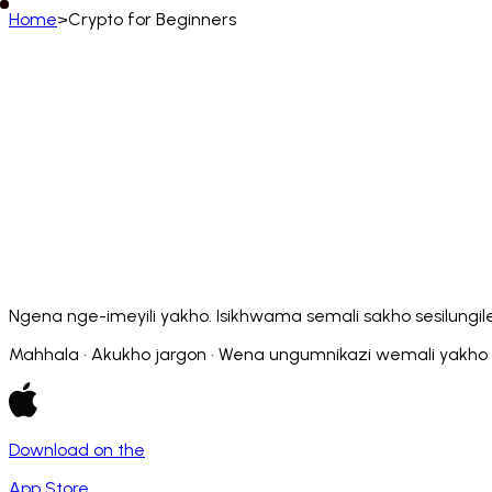
Home
>
Crypto for Beginners
isiZulu
English
Deutsch
Français
Español
Português (BR)
Afrikaans
አማርኛ
Български
Català
Čeština
Dansk
Français (CA)
Français (FR)
עברית
हिन्दी
Hrvatski
Ma
Slovenčina
Slovenščina
Српски
Svenska
Kiswahili
Ngena nge-imeyili yakho. Isikhwama semali sakho sesilungi
Mahhala · Akukho jargon · Wena ungumnikazi wemali yakho · U
Download on the
App Store