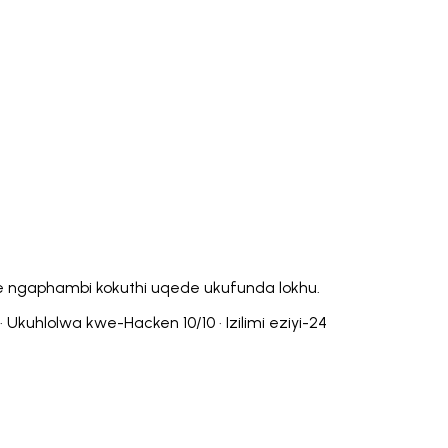
Italiano
Русский
Türkçe
日本語
한국어
中文 (简体
Ελληνικά
English (UK)
English (US)
Español (LatAm)
gyar
Íslenska
Lietuvių
Latviešu
Bahasa Melayu
Ned
Українська
اردو
Yorùbá
中文 (香港)
中文 (繁體)
isiZ
le ngaphambi kokuthi uqede ukufunda lokhu.
kuhlolwa kwe-Hacken 10/10 · Izilimi eziyi-24