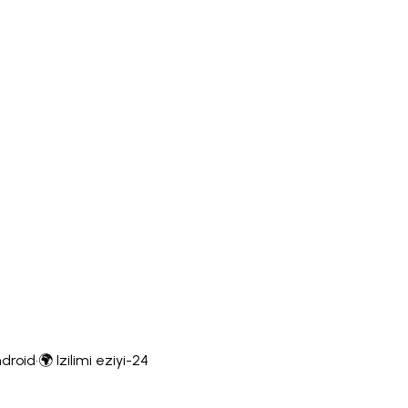
droid
·
🌍 Izilimi eziyi-24