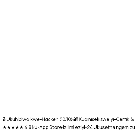
🔒 Ukuhlolwa kwe-Hacken (10/10)
·
🔐 Kuqinisekiswe yi-CertiK 
★★★★★ 4.8 ku-App Store
·
Izilimi eziyi-24
·
Ukusetha ngemizu