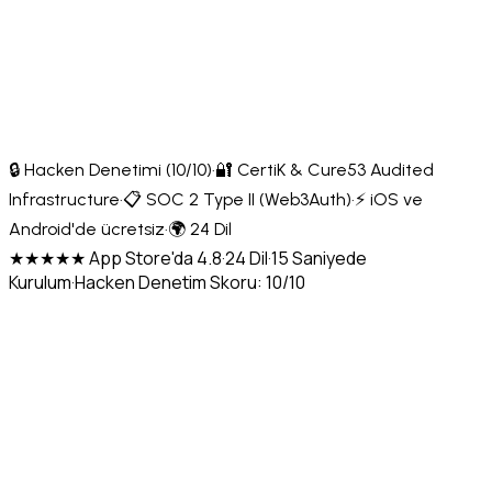
🔒 Hacken Denetimi (10/10)
·
🔐 CertiK & Cure53 Audited
Infrastructure
·
📋 SOC 2 Type II (Web3Auth)
·
⚡ iOS ve
Android'de ücretsiz
·
🌍 24 Dil
★★★★★ App Store'da 4.8
·
24 Dil
·
15 Saniyede
Kurulum
·
Hacken Denetim Skoru: 10/10