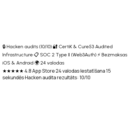
🔒 Hacken audits (10/10)
·
🔐 CertiK & Cure53 Audited
Infrastructure
·
📋 SOC 2 Type II (Web3Auth)
·
⚡ Bezmaksas
iOS & Android
·
🌍 24 valodas
★★★★★ 4.8 App Store
·
24 valodas
·
Iestatīšana 15
sekundēs
·
Hacken audita rezultāts: 10/10