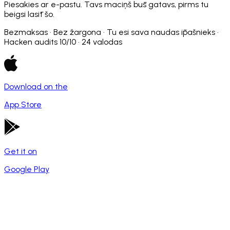
Piesakies ar e-pastu. Tavs maciņš būs gatavs, pirms tu
beigsi lasīt šo.
Bezmaksas · Bez žargona · Tu esi sava naudas īpašnieks ·
Hacken audits 10/10 · 24 valodas
Download on the
App Store
Get it on
Google Play