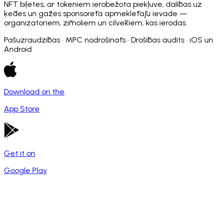
NFT biļetes, ar tokeniem ierobežota piekļuve, dalības uz
ķēdes un gāzes sponsorēta apmeklētāju ievade —
organizatoriem, zīmoliem un cilvēkiem, kas ierodas.
Pašuzraudzības · MPC nodrošināts · Drošības audits · iOS un
Android
Download on the
App Store
Get it on
Google Play