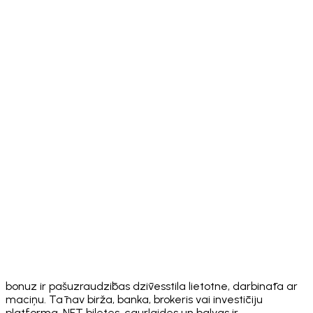
Download on the
App Store
Get it on
Google Play
bonuz ir pašuzraudzības dzīvesstila lietotne, darbināta ar
maciņu. Tā nav birža, banka, brokeris vai investīciju
platforma. NFT biļetes, caurlaides un balvas ir