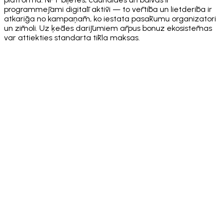
programmējami digitāli aktīvi — to vērtība un lietderība ir
atkarīga no kampaņām, ko iestata pasākumu organizatori
un zīmoli. Uz ķēdes darījumiem ārpus bonuz ekosistēmas
var attiekties standarta tīkla maksas.
·
·
·
·
·
·
·
·
·
·
·
·