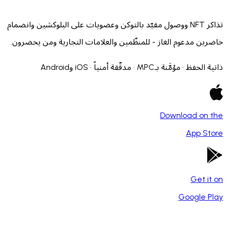
تذاكر NFT ووصول مقيّد بالتوكن وعضويات على البلوكشين وانضمام
ن مدعوم الغاز - للمنظّمين والعلامات التجارية ومن يحضرون.
ؤمَّنة بـMPC · مدقّقة أمنياً · iOS وAndroid
Download o
App 
Get 
Google