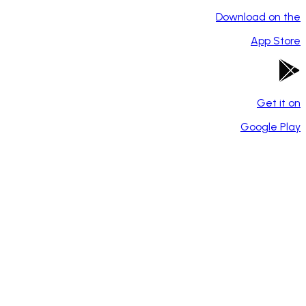
Download on the
App Store
Get it on
Google Play