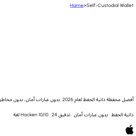
Home
>
Self-Custodial Wallet
العربية
Bahasa Indonesia
Tiếng Việt
ไทย
Polski
)
Filipino
Suomi
فارسی
Eesti
Español (España)
erlands
Norsk
Português
Português (PT)
Română
ulu
أفضل محفظة ذاتية الحفظ لعام 2026. بدون عبارات أمان، بدون مخاطر المنصات. محمية بـMPC، تدقيق Hacken 10/10. أكثر من 11 شبكة. مجانية على iOS وAndroid.
ذاتية الحفظ · بدون عبارات أمان · تدقيق Hacken 10/10 · 24 لغة