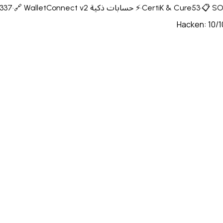
📋 SO
·
·
⚡ حسابات ذكية ERC-4337
🔗 WalletConnect v2
·