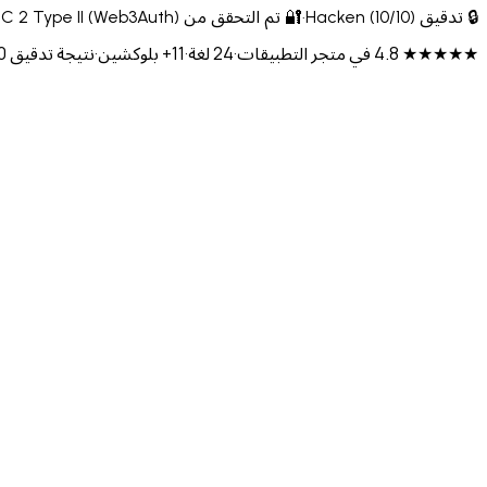
🔒 تدقيق Hacken (10/10)
·
🔐 تم التحقق من CertiK & Cure53
C 2 Type II (Web3Auth)
★★★★★ 4.8 في متجر التطبيقات
·
24 لغة
·
11+ بلوكشين
·
نتيجة تدقيق Hacken: 10/10