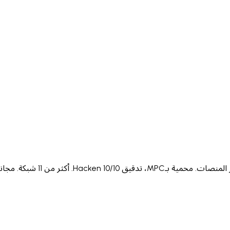
Italiano
Русский
Türkçe
日本語
한국어
中文 (简体
Ελληνικά
English (UK)
English (US)
Español (LatAm)
gyar
Íslenska
Lietuvių
Latviešu
Bahasa Melayu
Ned
isiZ
中文 (繁體)
中文 (香港)
Yorùbá
اردو
Українська