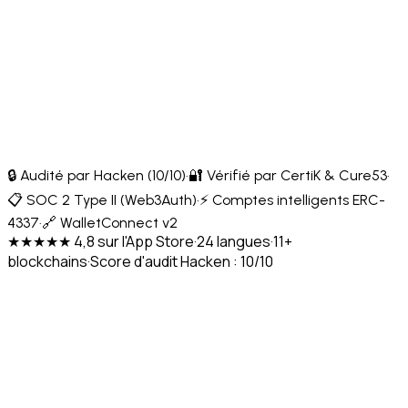
🔒 Audité par Hacken (10/10)
·
🔐 Vérifié par CertiK & Cure53
·
📋 SOC 2 Type II (Web3Auth)
·
⚡ Comptes intelligents ERC-
4337
·
🔗 WalletConnect v2
★★★★★ 4,8 sur l'App Store
·
24 langues
·
11+
blockchains
·
Score d'audit Hacken : 10/10