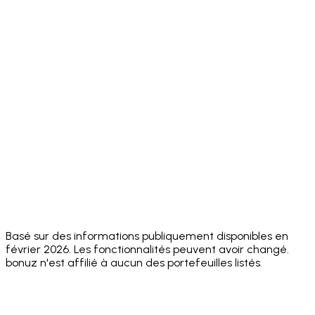
⚠️ ~14
Multi-
✅ 100+
✅ 11+ chains
native
Chain
chains
chains
chains
✅
✅ 5
Built-in DEX
MetaMask
✅ Yes
✅ Yes
aggregators
Swaps
⚠️ FlexGas
✅ Core
Gasless
ecosystem
❌ No
❌ No
on select
Actions
actions
networks
App
⚠️ Multiple
⚠️ 8+
⚠️ ~10
✅ 24
Languages
⚠️ No
⚠️ No
⚠️ No public
Security
✅ Hacken
public
public
Audit
10/10
score
score
score
Unlimited
✅ Yes
✅ Yes
✅ Yes
❌ No
Wallets
Basé sur des informations publiquement disponibles en
février 2026. Les fonctionnalités peuvent avoir changé.
bonuz n'est affilié à aucun des portefeuilles listés.