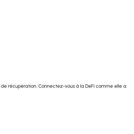
)
Polski
ไทย
Tiếng Việt
Bahasa Indonesia
العربية
Español (España)
Eesti
فارسی
Suomi
Filipino
erlands
Norsk
Português
Português (PT)
Română
ulu
s de récupération. Connectez-vous à la DeFi comme elle a