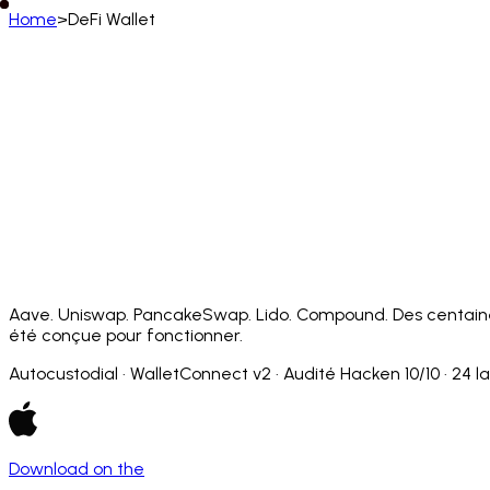
Home
>
DeFi Wallet
Français (CA)
English
Deutsch
Français
Español
Português (BR)
Afrikaans
አማርኛ
Български
Català
Čeština
Dansk
Français (CA)
Français (FR)
עברית
हिन्दी
Hrvatski
Ma
Slovenčina
Slovenščina
Српски
Svenska
Kiswahili
Aave. Uniswap. PancakeSwap. Lido. Compound. Des centaines
été conçue pour fonctionner.
Autocustodial · WalletConnect v2 · Audité Hacken 10/10 · 24 
Download on the