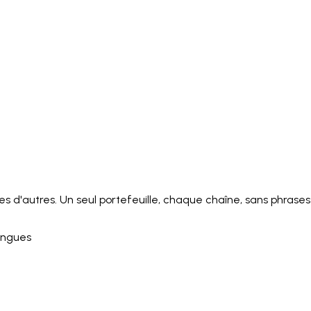
Italiano
Русский
Türkçe
日本語
한국어
中文 (简体
Ελληνικά
English (UK)
English (US)
Español (LatAm)
gyar
Íslenska
Lietuvių
Latviešu
Bahasa Melayu
Ned
Українська
اردو
Yorùbá
中文 (香港)
中文 (繁體)
isiZ
 d'autres. Un seul portefeuille, chaque chaîne, sans phrase
langues