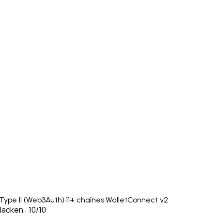
Type II (Web3Auth)
·
11+ chaînes
·
WalletConnect v2
Hacken : 10/10