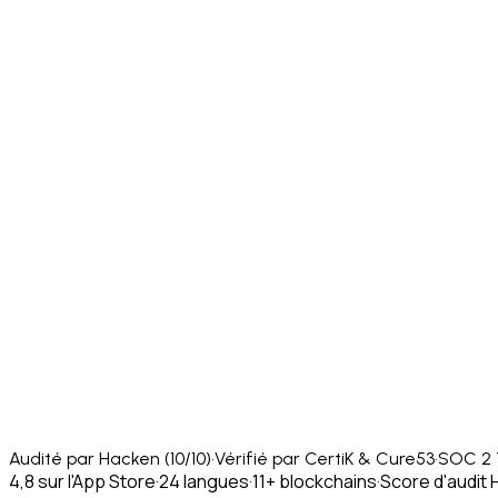
Audité par Hacken (10/10)
·
Vérifié par CertiK & Cure53
·
SOC 2 
4,8 sur l'App Store
·
24 langues
·
11+ blockchains
·
Score d'audit 