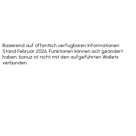
audit, no
Security Audit
✅ Hacken 10/10
public
public
public
audit score
score
score
✅
⚠️
Face ID +
✅ Both
Biometric
✅
Biometric
Sending PIN
standard
+
Biome
only
passcode
Basierend auf öffentlich verfügbaren Informationen
Stand Februar 2026. Funktionen können sich geändert
haben. bonuz ist nicht mit den aufgeführten Wallets
verbunden.