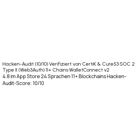
Hacken-Audit (10/10)
·
Verifiziert von CertiK & Cure53
·
SOC 2
Type II (Web3Auth)
·
11+ Chains
·
WalletConnect v2
4.8 im App Store
·
24 Sprachen
·
11+ Blockchains
·
Hacken-
Audit-Score: 10/10