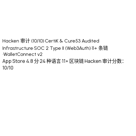
Hacken 审计 (10/10)
·
CertiK & Cure53 Audited
Infrastructure
·
SOC 2 Type II (Web3Auth)
·
11+ 条链
·
WalletConnect v2
App Store 4.8 分
·
24 种语言
·
11+ 区块链
·
Hacken 审计分数：
10/10