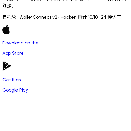
连接。
自托管 · WalletConnect v2 · Hacken 审计 10/10 · 24 种语言
Download on the
App Store
Get it on
Google Play