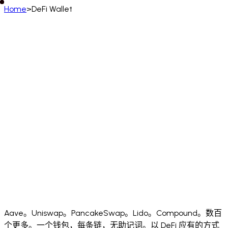
Home
>
DeFi Wallet
中文 (简体)
English
Deutsch
Français
Español
Português (BR)
Italiano
Русский
Türkçe
日本語
한국어
中文
(简体)
Polski
ไทย
Tiếng Việt
Bahasa Indonesia
العربية
Afrikaans
አማርኛ
Български
Català
Čeština
Dansk
Ελληνικά
English (UK)
English (US)
Español (LatAm)
Español (España)
Eesti
فارسی
Suomi
Filipino
Français (CA)
Français (FR)
עברית
हिन्दी
Hrvatski
Magyar
Íslenska
Lietuvių
Latviešu
Bahasa Melayu
Nederlands
Norsk
Português
Português (PT)
Română
Slovenčina
Slovenščina
Српски
Svenska
Kiswahili
Українська
اردو
Yorùbá
中文 (香港)
中文 (繁體)
isiZulu
Aave。Uniswap。PancakeSwap。Lido。Compound。数百
个更多。一个钱包，每条链，无助记词。以 DeFi 应有的方式