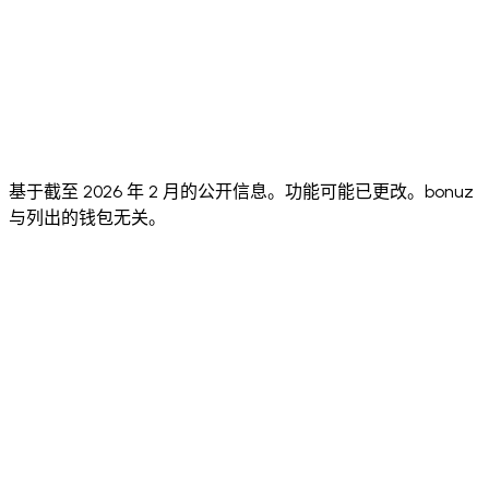
⚠️ Annual
⚠️ No
⚠️ No
audit, no
Security Audit
✅ Hacken 10/10
public
public
public
audit score
score
score
✅
⚠️
Face ID +
✅ Both
Biometric
✅
Biometric
Sending PIN
standard
+
Biome
only
passcode
基于截至 2026 年 2 月的公开信息。功能可能已更改。bonuz
与列出的钱包无关。