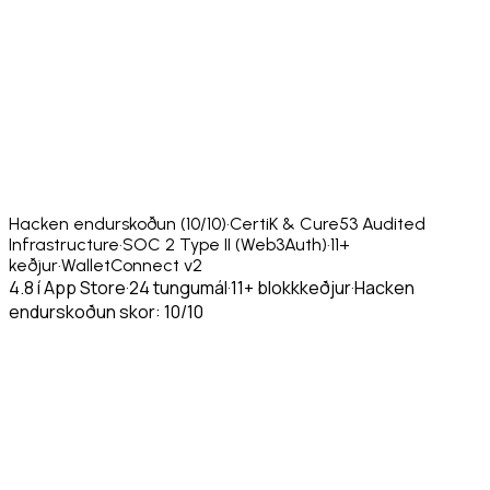
Hacken endurskoðun (10/10)
·
CertiK & Cure53 Audited
Infrastructure
·
SOC 2 Type II (Web3Auth)
·
11+
keðjur
·
WalletConnect v2
4.8 í App Store
·
24 tungumál
·
11+ blokkkeðjur
·
Hacken
endurskoðun skor: 10/10