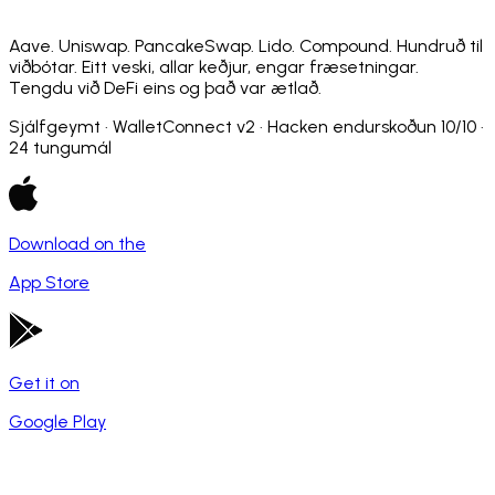
Aave. Uniswap. PancakeSwap. Lido. Compound. Hundruð til
viðbótar. Eitt veski, allar keðjur, engar fræsetningar.
Tengdu við DeFi eins og það var ætlað.
Sjálfgeymt · WalletConnect v2 · Hacken endurskoðun 10/10 ·
24 tungumál
Download on the
App Store
Get it on
Google Play