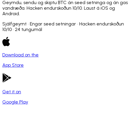
Geymdu, sendu og skiptu BTC án seed setninga og án gas
vandræða. Hacken endurskoðun 10/10. Laust á iOS og
Android.
Sjálfgeymt · Engar seed setningar · Hacken endurskoðun
10/10 · 24 tungumál
Download on the
App Store
Get it on
Google Play