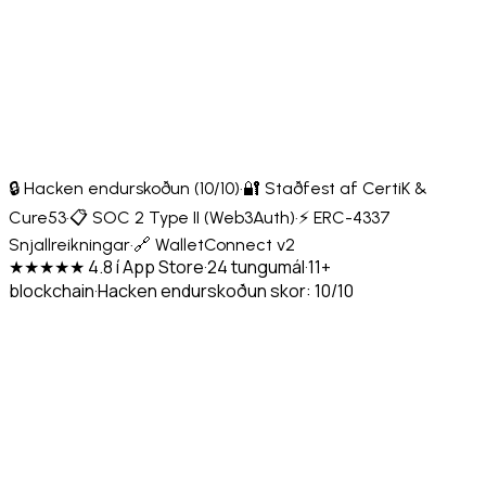
🔒 Hacken endurskoðun (10/10)
·
🔐 Staðfest af CertiK &
Cure53
·
📋 SOC 2 Type II (Web3Auth)
·
⚡ ERC-4337
Snjallreikningar
·
🔗 WalletConnect v2
★★★★★ 4.8 í App Store
·
24 tungumál
·
11+
blockchain
·
Hacken endurskoðun skor: 10/10