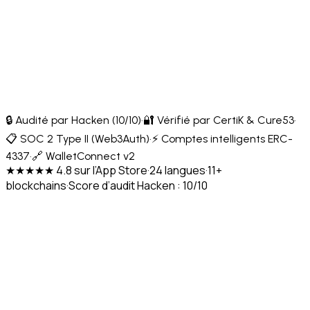
🔒 Audité par Hacken (10/10)
·
🔐 Vérifié par CertiK & Cure53
·
📋 SOC 2 Type II (Web3Auth)
·
⚡ Comptes intelligents ERC-
4337
·
🔗 WalletConnect v2
★★★★★ 4.8 sur l’App Store
·
24 langues
·
11+
blockchains
·
Score d’audit Hacken : 10/10