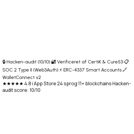
🔒 Hacken-audit (10/10)
·
🔐 Verificeret af CertiK & Cure53
·
📋
SOC 2 Type II (Web3Auth)
·
⚡ ERC-4337 Smart Accounts
·
🔗
WalletConnect v2
★★★★★ 4.8 i App Store
·
24 sprog
·
11+ blockchains
·
Hacken-
audit score: 10/10