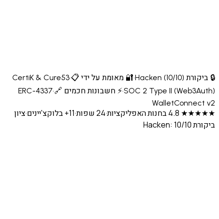
Hacke)
·
🔐 מאומת על ידי CertiK & Cure53
📋
·
SOC 2 Type II (Web
·
⚡ חשבונות חכמים ERC-4337
🔗
·
WalletConn
אפליקציות
·
24 שפות
·
11+ בלוקצ'יינים
·
ציון