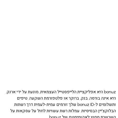
Download o
App 
Get 
Google
bonuz היא אפליקציית הלייפסטייל העצמאית, מונעת על ידי ארנק.
ינה בורסה, בנק, ברוקר או פלטפורמת השקעה. טיפים
ותשלומים ל-bonuz ID שלך זורמים עמית-לעמית דרך רשתות
צ'יין הבסיסיות. עמלות רשת עשויות לחול על עסקאות על
 מחוץ לאקוסיסטם של bonuz.