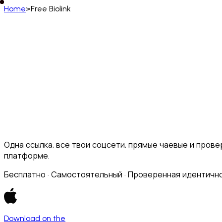
Home
>
Free Biolink
Русский
English
Deutsch
Français
Español
Português (BR)
Afrikaans
አማርኛ
Български
Català
Čeština
Dansk
Français (CA)
Français (FR)
עברית
हिन्दी
Hrvatski
Ma
Slovenčina
Slovenščina
Српски
Svenska
Kiswahili
Одна ссылка, все твои соцсети, прямые чаевые и прове
платформе.
Бесплатно · Самостоятельный · Проверенная идентичнос
Download on the