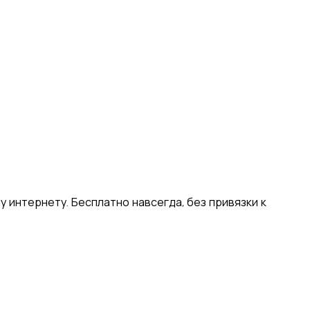
)
Polski
ไทย
Tiếng Việt
Bahasa Indonesia
العربية
Español (España)
Eesti
فارسی
Suomi
Filipino
erlands
Norsk
Português
Português (PT)
Română
ulu
 интернету. Бесплатно навсегда, без привязки к