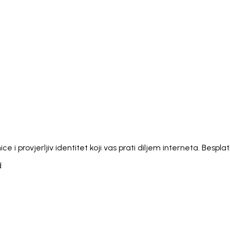
Italiano
Русский
Türkçe
日本語
한국어
中文 (简体
Ελληνικά
English (UK)
English (US)
Español (LatAm)
gyar
Íslenska
Lietuvių
Latviešu
Bahasa Melayu
Ned
Українська
اردو
Yorùbá
中文 (香港)
中文 (繁體)
isiZ
i provjerljiv identitet koji vas prati diljem interneta. Bespl
d