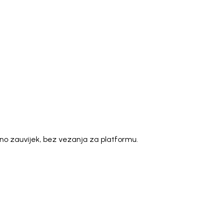
)
Polski
ไทย
Tiếng Việt
Bahasa Indonesia
العربية
Español (España)
Eesti
فارسی
Suomi
Filipino
erlands
Norsk
Português
Português (PT)
Română
ulu
atno zauvijek, bez vezanja za platformu.