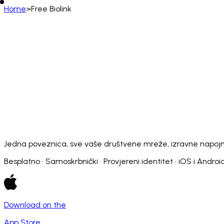
Home
>
Free Biolink
Hrvatski
English
Deutsch
Français
Español
Português (BR)
Afrikaans
አማርኛ
Български
Català
Čeština
Dansk
Français (CA)
Français (FR)
עברית
हिन्दी
Hrvatski
Ma
Slovenčina
Slovenščina
Српски
Svenska
Kiswahili
Jedna poveznica, sve vaše društvene mreže, izravne napojnice 
Besplatno · Samoskrbnički · Provjereni identitet · iOS i Androi
Download on the
App Store