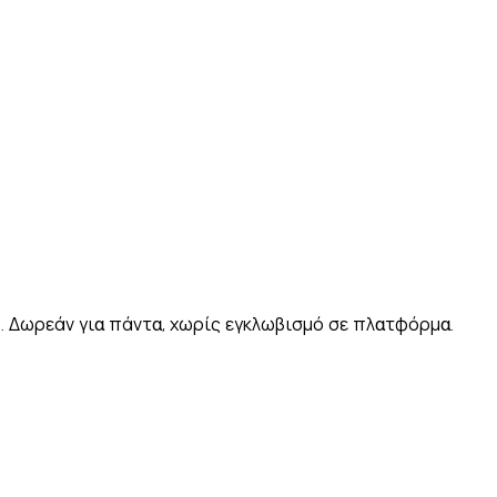
)
Polski
ไทย
Tiếng Việt
Bahasa Indonesia
العربية
Español (España)
Eesti
فارسی
Suomi
Filipino
erlands
Norsk
Português
Português (PT)
Română
ulu
υο. Δωρεάν για πάντα, χωρίς εγκλωβισμό σε πλατφόρμα.