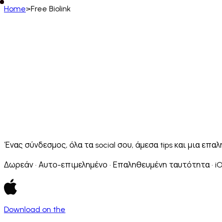
Home
>
Free Biolink
Ελληνικά
English
Deutsch
Français
Español
Português (BR)
Afrikaans
አማርኛ
Български
Català
Čeština
Dansk
Français (CA)
Français (FR)
עברית
हिन्दी
Hrvatski
Ma
Slovenčina
Slovenščina
Српски
Svenska
Kiswahili
Ένας σύνδεσμος, όλα τα social σου, άμεσα tips και μια ε
Δωρεάν · Αυτο-επιμελημένο · Επαληθευμένη ταυτότητα · i
Download on the