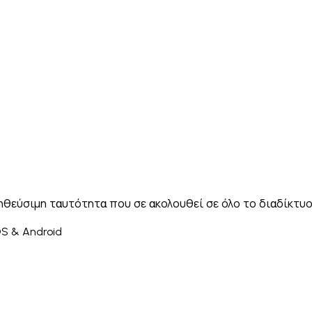
Italiano
Русский
Türkçe
日本語
한국어
中文 (简体
Ελληνικά
English (UK)
English (US)
Español (LatAm)
gyar
Íslenska
Lietuvių
Latviešu
Bahasa Melayu
Ned
Українська
اردو
Yorùbá
中文 (香港)
中文 (繁體)
isiZ
παληθεύσιμη ταυτότητα που σε ακολουθεί σε όλο το διαδίκτ
OS & Android