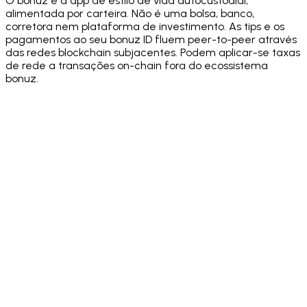
O bonuz é a app de estilo de vida autocustodial,
alimentada por carteira. Não é uma bolsa, banco,
corretora nem plataforma de investimento. As tips e os
pagamentos ao seu bonuz ID fluem peer-to-peer através
das redes blockchain subjacentes. Podem aplicar-se taxas
de rede a transações on-chain fora do ecossistema
bonuz.
·
·
·
·
·
·
·
·
·
·
·
·