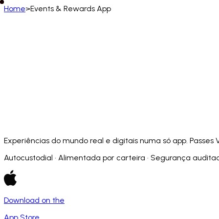
Home
>
Events & Rewards App
Português
English
Deutsch
Français
Español
Português (BR)
Afrikaans
አማርኛ
Български
Català
Čeština
Dansk
Français (CA)
Français (FR)
עברית
हिन्दी
Hrvatski
Ma
Slovenčina
Slovenščina
Српски
Svenska
Kiswahili
Experiências do mundo real e digitais numa só app. Passes
Autocustodial · Alimentada por carteira · Segurança auditad
Download on the
App Store