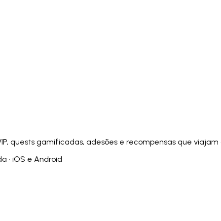
Italiano
Русский
Türkçe
日本語
한국어
中文 (简体
Ελληνικά
English (UK)
English (US)
Español (LatAm)
gyar
Íslenska
Lietuvių
Latviešu
Bahasa Melayu
Ned
Українська
اردو
Yorùbá
中文 (香港)
中文 (繁體)
isiZ
 VIP, quests gamificadas, adesões e recompensas que viajam 
a · iOS e Android