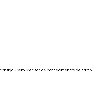
)
Polski
ไทย
Tiếng Việt
Bahasa Indonesia
العربية
Español (España)
Eesti
فارسی
Suomi
Filipino
erlands
Norsk
Português
Português (PT)
Română
ulu
consigo - sem precisar de conhecimentos de cripto.