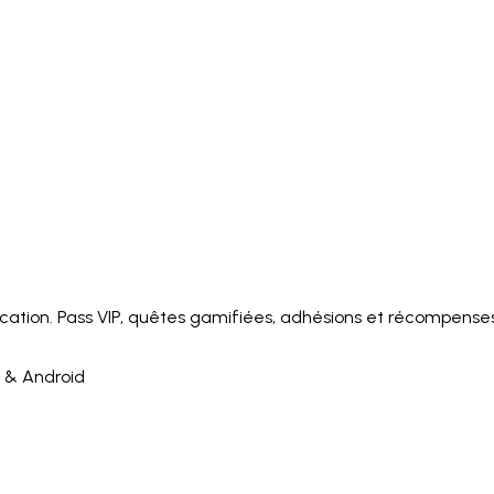
Italiano
Русский
Türkçe
日本語
한국어
中文 (简体
Ελληνικά
English (UK)
English (US)
Español (LatAm)
gyar
Íslenska
Lietuvių
Latviešu
Bahasa Melayu
Ned
Українська
اردو
Yorùbá
中文 (香港)
中文 (繁體)
isiZ
cation. Pass VIP, quêtes gamifiées, adhésions et récompense
S & Android