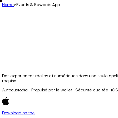
Home
>
Events & Rewards App
Français (FR)
English
Deutsch
Français
Español
Português (BR)
Afrikaans
አማርኛ
Български
Català
Čeština
Dansk
Français (CA)
Français (FR)
עברית
हिन्दी
Hrvatski
Ma
Slovenčina
Slovenščina
Српски
Svenska
Kiswahili
Des expériences réelles et numériques dans une seule appli
requise.
Autocustodial · Propulsé par le wallet · Sécurité auditée · iO
Download on the