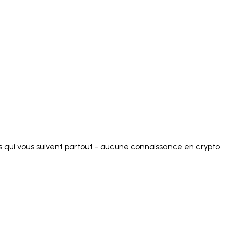
)
Polski
ไทย
Tiếng Việt
Bahasa Indonesia
العربية
Español (España)
Eesti
فارسی
Suomi
Filipino
erlands
Norsk
Português
Português (PT)
Română
ulu
s qui vous suivent partout - aucune connaissance en crypto