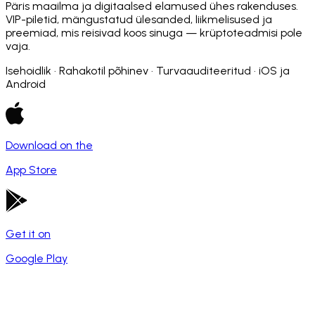
Päris maailma ja digitaalsed elamused ühes rakenduses.
VIP-piletid, mängustatud ülesanded, liikmelisused ja
preemiad, mis reisivad koos sinuga — krüptoteadmisi pole
vaja.
Isehoidlik · Rahakotil põhinev · Turvaauditeeritud · iOS ja
Android
Download on the
App Store
Get it on
Google Play