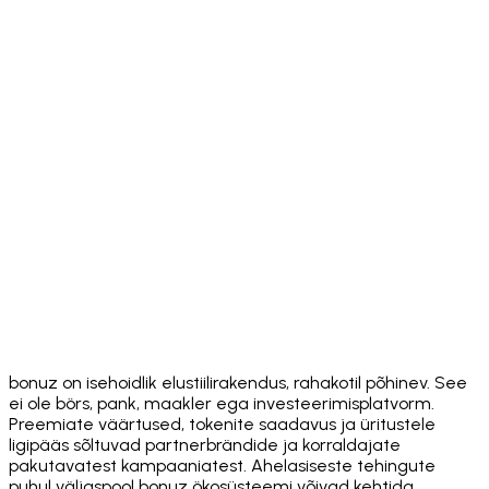
Download on the
App Store
Get it on
Google Play
bonuz on isehoidlik elustiilirakendus, rahakotil põhinev. See
ei ole börs, pank, maakler ega investeerimisplatvorm.
Preemiate väärtused, tokenite saadavus ja üritustele
ligipääs sõltuvad partnerbrändide ja korraldajate
pakutavatest kampaaniatest. Ahelasiseste tehingute
puhul väljaspool bonuz ökosüsteemi võivad kehtida