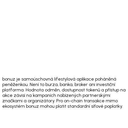
Download on the
App Store
Get it on
Google Play
bonuz je samoúschovná lifestylová aplikace poháněná
peněženkou. Není to burza, banka, broker ani investiční
platforma. Hodnota odměn, dostupnost tokenů a přístup na
akce závisí na kampaních nabízených partnerskými
značkami a organizátory. Pro on-chain transakce mimo
ekosystém bonuz mohou platit standardní síťové poplatky.