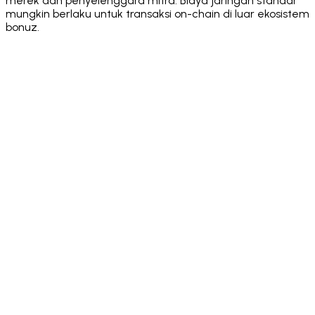
merek dan penyelenggara mitra. Biaya jaringan standar
mungkin berlaku untuk transaksi on-chain di luar ekosistem
bonuz.
·
·
·
·
·
·
·
·
·
·
·
·