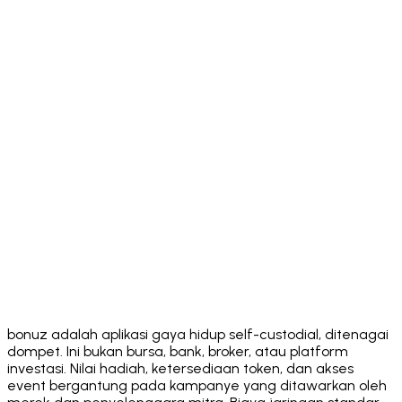
Download on the
App Store
Get it on
Google Play
bonuz adalah aplikasi gaya hidup self-custodial, ditenagai
dompet. Ini bukan bursa, bank, broker, atau platform
investasi. Nilai hadiah, ketersediaan token, dan akses
event bergantung pada kampanye yang ditawarkan oleh