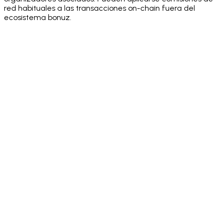
red habituales a las transacciones on-chain fuera del
ecosistema bonuz.
·
·
·
·
·
·
·
·
·
·
·
·