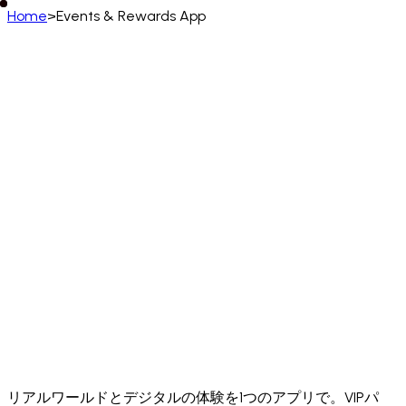
Home
>
Events & Rewards App
日本語
English
Deutsch
Français
Español
Português (BR)
Italiano
Русский
Türkçe
日本語
한국어
中文
(简体)
Polski
ไทย
Tiếng Việt
Bahasa Indonesia
العربية
Afrikaans
አማርኛ
Български
Català
Čeština
Dansk
Ελληνικά
English (UK)
English (US)
Español (LatAm)
Español (España)
Eesti
فارسی
Suomi
Filipino
Français (CA)
Français (FR)
עברית
हिन्दी
Hrvatski
Magyar
Íslenska
Lietuvių
Latviešu
Bahasa Melayu
Nederlands
Norsk
Português
Português (PT)
Română
Slovenčina
Slovenščina
Српски
Svenska
Kiswahili
Українська
اردو
Yorùbá
中文 (香港)
中文 (繁體)
isiZulu
リアルワールドとデジタルの体験を1つのアプリで。VIPパ