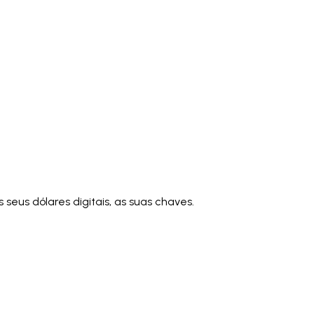
)
Polski
ไทย
Tiếng Việt
Bahasa Indonesia
العربية
Español (España)
Eesti
فارسی
Suomi
Filipino
erlands
Norsk
Português
Português (PT)
Română
ulu
eus dólares digitais, as suas chaves.