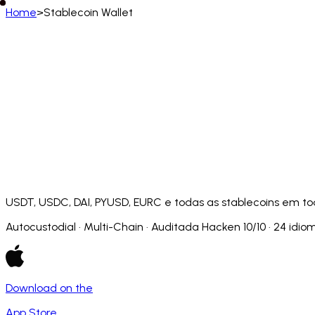
Home
>
Stablecoin Wallet
Português
English
Deutsch
Français
Español
Português (BR)
Afrikaans
አማርኛ
Български
Català
Čeština
Dansk
Français (CA)
Français (FR)
עברית
हिन्दी
Hrvatski
Ma
Slovenčina
Slovenščina
Српски
Svenska
Kiswahili
USDT, USDC, DAI, PYUSD, EURC e todas as stablecoins em to
Autocustodial · Multi-Chain · Auditada Hacken 10/10 · 24 idio
Download on the
App Store