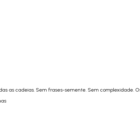
Italiano
Русский
Türkçe
日本語
한국어
中文 (简体
Ελληνικά
English (UK)
English (US)
Español (LatAm)
gyar
Íslenska
Lietuvių
Latviešu
Bahasa Melayu
Ned
Українська
اردو
Yorùbá
中文 (香港)
中文 (繁體)
isiZ
das as cadeias. Sem frases-semente. Sem complexidade. Os s
mas