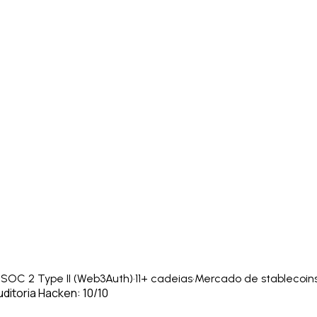
·
SOC 2 Type II (Web3Auth)
·
11+ cadeias
·
Mercado de stablecoin
ditoria Hacken: 10/10