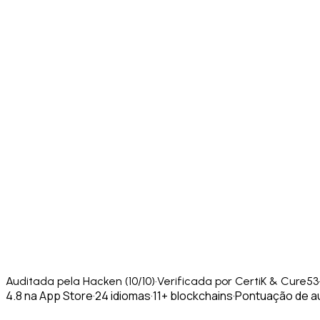
Auditada pela Hacken (10/10)
·
Verificada por CertiK & Cure53
4.8 na App Store
·
24 idiomas
·
11+ blockchains
·
Pontuação de au