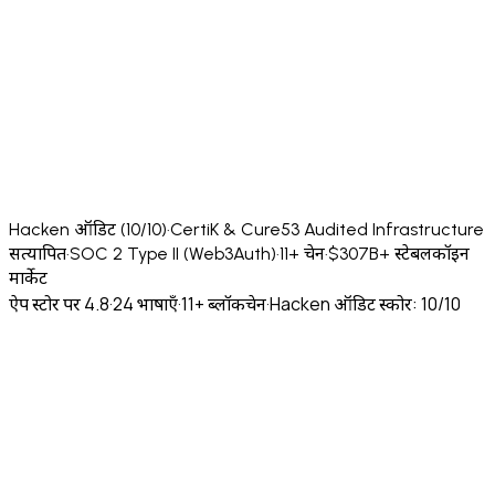
Hacken ऑडिट (10/10)
·
CertiK & Cure53 Audited Infrastructure
सत्यापित
·
SOC 2 Type II (Web3Auth)
·
11+ चेन
·
$307B+ स्टेबलकॉइन
मार्केट
ऐप स्टोर पर 4.8
·
24 भाषाएँ
·
11+ ब्लॉकचेन
·
Hacken ऑडिट स्कोर: 10/10