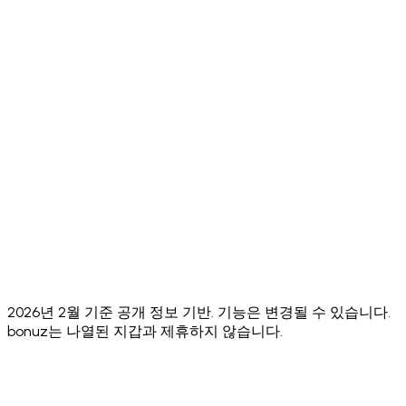
Access
Earn
WalletConnect
dApp
v2
(Aave)
✅ Core
Sponsored
ecosystem
❌ No
❌ No
❌ No
Gas
actions
App
⚠️ Limited
⚠️ 8+
⚠️ Li
✅ 24
Languages
⚠️ No
⚠️ Annual
⚠️ N
Security
✅ Hacken
public
audit, no
publi
Audit
10/10
audit score
public score
scor
⚠️
Face ID +
✅ Both
✅ Biometric +
✅
Sending
Biometric
standard
passcode
Biom
PIN
only
Euro
✅ O
Stablecoins
✅ Yes
✅ ERC-20
✅ Yes
Sola
(EURC)
2026년 2월 기준 공개 정보 기반. 기능은 변경될 수 있습니다.
bonuz는 나열된 지갑과 제휴하지 않습니다.