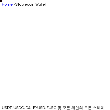
Home
>
Stablecoin Wallet
한국어
English
Deutsch
Français
Español
Português (BR)
Italiano
Русский
Türkçe
日本語
한국어
中文
(简体)
Polski
ไทย
Tiếng Việt
Bahasa Indonesia
العربية
Afrikaans
አማርኛ
Български
Català
Čeština
Dansk
Ελληνικά
English (UK)
English (US)
Español (LatAm)
Español (España)
Eesti
فارسی
Suomi
Filipino
Français (CA)
Français (FR)
עברית
हिन्दी
Hrvatski
Magyar
Íslenska
Lietuvių
Latviešu
Bahasa Melayu
Nederlands
Norsk
Português
Português (PT)
Română
Slovenčina
Slovenščina
Српски
Svenska
Kiswahili
Українська
اردو
Yorùbá
中文 (香港)
中文 (繁體)
isiZulu
USDT, USDC, DAI, PYUSD, EURC 및 모든 체인의 모든 스테이