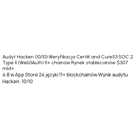
Audyt Hacken (10/10)
·
Weryfikacja CertiK and Cure53
·
SOC 2
Type II (Web3Auth)
·
11+ chainów
·
Rynek stablecoinów $307
mld+
4.8 w App Store
·
24 języki
·
11+ blockchainów
·
Wynik audytu
Hacken: 10/10