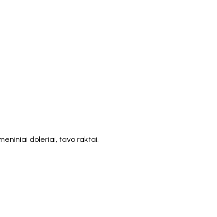
)
Polski
ไทย
Tiếng Việt
Bahasa Indonesia
العربية
Español (España)
Eesti
فارسی
Suomi
Filipino
erlands
Norsk
Português
Português (PT)
Română
ulu
niniai doleriai, tavo raktai.