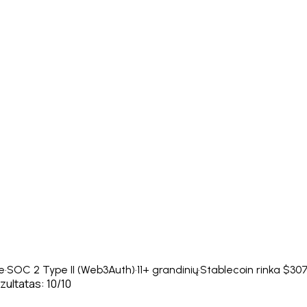
e
·
SOC 2 Type II (Web3Auth)
·
11+ grandinių
·
Stablecoin rinka $30
zultatas: 10/10