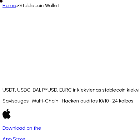
Home
>
Stablecoin Wallet
Lietuvių
English
Deutsch
Français
Español
Português (BR)
Afrikaans
አማርኛ
Български
Català
Čeština
Dansk
Français (CA)
Français (FR)
עברית
हिन्दी
Hrvatski
Ma
Slovenčina
Slovenščina
Српски
Svenska
Kiswahili
USDT, USDC, DAI, PYUSD, EURC ir kiekvienas stablecoin kiekvi
Savisaugos · Multi-Chain · Hacken auditas 10/10 · 24 kalbos
Download on the
App Store