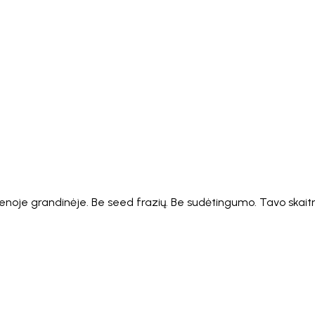
Italiano
Русский
Türkçe
日本語
한국어
中文 (简体
Ελληνικά
English (UK)
English (US)
Español (LatAm)
gyar
Íslenska
Lietuvių
Latviešu
Bahasa Melayu
Ned
Українська
اردو
Yorùbá
中文 (香港)
中文 (繁體)
isiZ
enoje grandinėje. Be seed frazių. Be sudėtingumo. Tavo skaitme