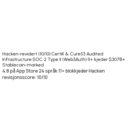
Hacken-revidert (10/10)
·
CertiK & Cure53 Audited
Infrastructure
·
SOC 2 Type II (Web3Auth)
·
11+ kjeder
·
$307B+
Stablecoin-marked
4.8 på App Store
·
24 språk
·
11+ blokkjeder
·
Hacken
revisjonsscore: 10/10