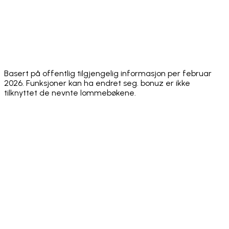
⚠️
Face ID +
✅ Both
✅ Biometric +
✅
Sending
Biometric
standard
passcode
Biom
PIN
only
Euro
✅ O
Stablecoins
✅ Yes
✅ ERC-20
✅ Yes
Sola
(EURC)
Basert på offentlig tilgjengelig informasjon per februar
2026. Funksjoner kan ha endret seg. bonuz er ikke
tilknyttet de nevnte lommebøkene.