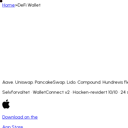
Home
>
DeFi Wallet
Norsk
English
Deutsch
Français
Español
Português (BR)
Afrikaans
አማርኛ
Български
Català
Čeština
Dansk
Français (CA)
Français (FR)
עברית
हिन्दी
Hrvatski
Ma
Slovenčina
Slovenščina
Српски
Svenska
Kiswahili
Aave. Uniswap. PancakeSwap. Lido. Compound. Hundrevis flere.
Selvforvaltet · WalletConnect v2 · Hacken-revidert 10/10 · 24 
Download on the
App Store