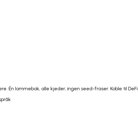
Italiano
Русский
Türkçe
日本語
한국어
中文 (简体
Ελληνικά
English (UK)
English (US)
Español (LatAm)
gyar
Íslenska
Lietuvių
Latviešu
Bahasa Melayu
Ned
Українська
اردو
Yorùbá
中文 (香港)
中文 (繁體)
isiZ
 Én lommebok, alle kjeder, ingen seed-fraser. Koble til DeFi 
språk