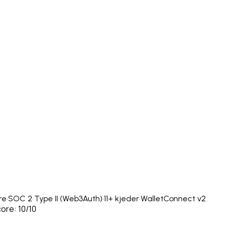
re
·
SOC 2 Type II (Web3Auth)
·
11+ kjeder
·
WalletConnect v2
ore: 10/10