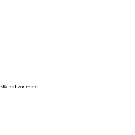
)
Polski
ไทย
Tiếng Việt
Bahasa Indonesia
العربية
Español (España)
Eesti
فارسی
Suomi
Filipino
erlands
Norsk
Português
Português (PT)
Română
ulu
slik det var ment.