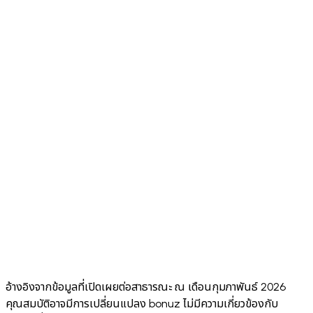
cards
Robi
✅
✅ Via
DeFi Yield
Stablecoin
✅ Via
✅ Vi
WalletConnect
Access
Earn
WalletConnect
dApp
v2
(Aave)
✅ Core
Sponsored
ecosystem
❌ No
❌ No
❌ No
Gas
actions
App
⚠️ Limited
⚠️ 8+
⚠️ Li
✅ 24
Languages
⚠️ No
⚠️ Annual
⚠️ N
Security
✅ Hacken
public
audit, no
publi
Audit
10/10
audit score
public score
scor
⚠️
Face ID +
✅ Both
✅ Biometric +
✅
Sending
Biometric
standard
passcode
Biom
PIN
only
Euro
✅ O
Stablecoins
✅ Yes
✅ ERC-20
✅ Yes
Sola
(EURC)
อ้างอิงจากข้อมูลที่เปิดเผยต่อสาธารณะ ณ เดือนกุมภาพันธ์ 2026
คุณสมบัติอาจมีการเปลี่ยนแปลง bonuz ไม่มีความเกี่ยวข้องกับ