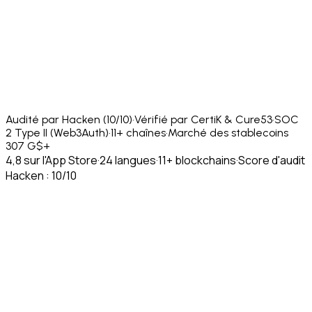
Audité par Hacken (10/10)
·
Vérifié par CertiK & Cure53
·
SOC
2 Type II (Web3Auth)
·
11+ chaînes
·
Marché des stablecoins
307 G$+
4,8 sur l'App Store
·
24 langues
·
11+ blockchains
·
Score d'audit
Hacken : 10/10