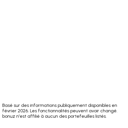
ERC-20
Token
✅ Full
✅ Full
✅ Full
✅ Full
Support
✅ ~14
⚠️ EVM +
Multi-
✅ 100+
✅ 11+ chains
native
Chain
chains
Solana
chains
✅
✅ 5
Built-in DEX
MetaMask
✅ Yes
✅ Yes
aggregators
Swaps
⚠️ FlexGas
✅ Core
Sponsored
ecosystem
❌ No
❌ No
on select
Gas
actions
networks
App
⚠️ Multiple
⚠️ 8+
⚠️ ~5
✅ 24
Languages
⚠️ No
⚠️ No
⚠️ No
Security
✅ Hacken
public
public
public
Audit
10/10
score
score
score
Basé sur des informations publiquement disponibles en
février 2026. Les fonctionnalités peuvent avoir changé.
bonuz n'est affilié à aucun des portefeuilles listés.