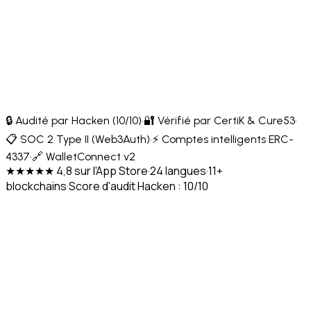
🔒 Audité par Hacken (10/10)
·
🔐 Vérifié par CertiK & Cure53
·
📋 SOC 2 Type II (Web3Auth)
·
⚡ Comptes intelligents ERC-
4337
·
🔗 WalletConnect v2
★★★★★ 4,8 sur l'App Store
·
24 langues
·
11+
blockchains
·
Score d'audit Hacken : 10/10