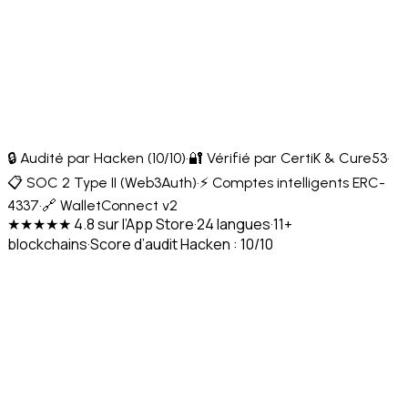
🔒 Audité par Hacken (10/10)
·
🔐 Vérifié par CertiK & Cure53
·
📋 SOC 2 Type II (Web3Auth)
·
⚡ Comptes intelligents ERC-
4337
·
🔗 WalletConnect v2
★★★★★ 4.8 sur l’App Store
·
24 langues
·
11+
blockchains
·
Score d’audit Hacken : 10/10