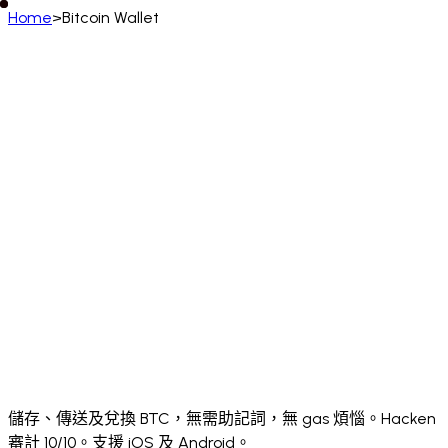
Home
>
Bitcoin Wallet
中文 (繁體)
English
Deutsch
Français
Español
Português (BR)
Italiano
Русский
Türkçe
日本語
한국어
中文
(简体)
Polski
ไทย
Tiếng Việt
Bahasa Indonesia
العربية
Afrikaans
አማርኛ
Български
Català
Čeština
Dansk
Ελληνικά
English (UK)
English (US)
Español (LatAm)
Español (España)
Eesti
فارسی
Suomi
Filipino
Français (CA)
Français (FR)
עברית
हिन्दी
Hrvatski
Magyar
Íslenska
Lietuvių
Latviešu
Bahasa Melayu
Nederlands
Norsk
Português
Português (PT)
Română
Slovenčina
Slovenščina
Српски
Svenska
Kiswahili
Українська
اردو
Yorùbá
中文 (香港)
中文 (繁體)
isiZulu
儲存、傳送及兌換 BTC，無需助記詞，無 gas 煩惱。Hacken
審計 10/10。支援 iOS 及 Android。