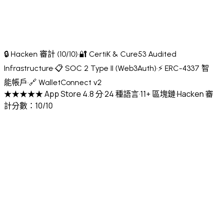
🔒 Hacken 審計 (10/10)
·
🔐 CertiK & Cure53 Audited
Infrastructure
·
📋 SOC 2 Type II (Web3Auth)
·
⚡ ERC-4337 智
能帳戶
·
🔗 WalletConnect v2
★★★★★ App Store 4.8 分
·
24 種語言
·
11+ 區塊鏈
·
Hacken 審
計分數：10/10