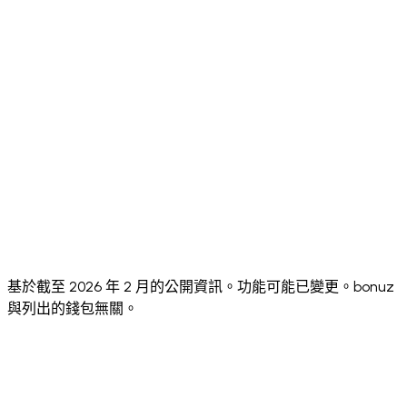
⚠️ 3 (EN,
App
⚠️ Multiple
⚠️ 8+
✅ 24
Languages
FR, ES)
✅ iOS +
✅ iOS +
✅ iOS +
✅ iOS +
Android
Android
Mobile App
Android +
Android
+
+
Extension
Extension
Desktop
✅
⚠️ No
Annual
⚠️ No public
Security
✅ Hacken
third-
public
Audit
10/10
score
party
score
audits
✅
✅
Unlimited
✅ Via one
✅ Multiple
Multiple
Multiple
Wallets
social login
accounts
wallets
wallets
(Pro)
基於截至 2026 年 2 月的公開資訊。功能可能已變更。bonuz
與列出的錢包無關。