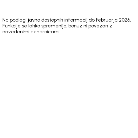
Unlimited
✅ Via one
✅ Multiple
Multiple
Multiple
Wallets
social login
accounts
wallets
wallets
(Pro)
Na podlagi javno dostopnih informacij do februarja 2026.
Funkcije se lahko spremenijo. bonuz ni povezan z
navedenimi denarnicami.