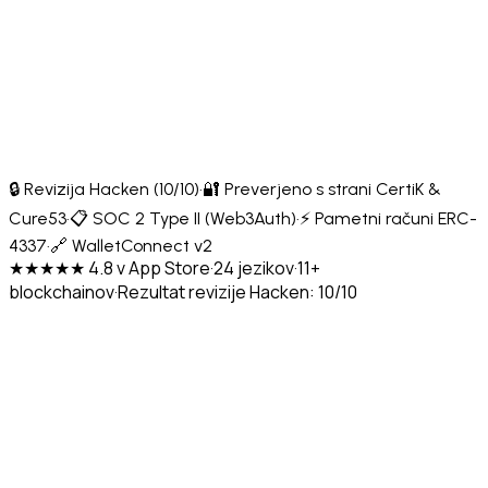
🔒 Revizija Hacken (10/10)
·
🔐 Preverjeno s strani CertiK &
Cure53
·
📋 SOC 2 Type II (Web3Auth)
·
⚡ Pametni računi ERC-
4337
·
🔗 WalletConnect v2
★★★★★ 4.8 v App Store
·
24 jezikov
·
11+
blockchainov
·
Rezultat revizije Hacken: 10/10