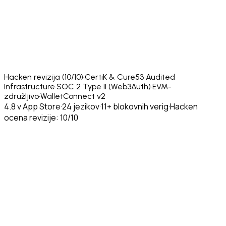
Hacken revizija (10/10)
·
CertiK & Cure53 Audited
Infrastructure
·
SOC 2 Type II (Web3Auth)
·
EVM-
združljivo
·
WalletConnect v2
4.8 v App Store
·
24 jezikov
·
11+ blokovnih verig
·
Hacken
ocena revizije: 10/10