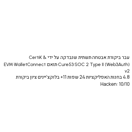
יקורת אבטחה
·
תשתית שנבדקה על ידי CertiK &
SOC 2 Type II (Web
·
Cure53
·
תואם EVM
WalletConnect
·
·
24 שפות
·
11+ בלוקצ'יינים
·
ציון ביקורת
Hacken: